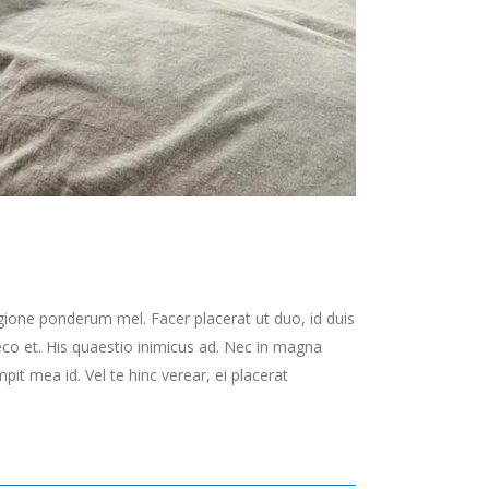
gione ponderum mel. Facer placerat ut duo, id duis
co et. His quaestio inimicus ad. Nec in magna
t mea id. Vel te hinc verear, ei placerat