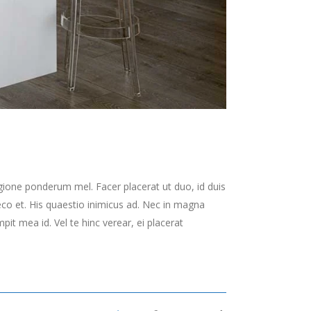
gione ponderum mel. Facer placerat ut duo, id duis
co et. His quaestio inimicus ad. Nec in magna
t mea id. Vel te hinc verear, ei placerat