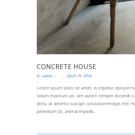
CONCRETE HOUSE
by
admin
April 19, 2016
Lorem ipsum dolor sit amet, ei impetus epicurei hi
solum maiorum vis, vim autem semper docendi cu. 
dicta, ut aeterno suscipit conclusionemque mel. H
petentium sit, animal impedit...