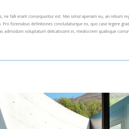
s, ne falli erant consequuntur est. Mei simul aperiam eu, an rebum re
Pro forensibus definitiones concludaturque ex, quo case legere grae
as admodum voluptatum delicatissimi in, mediocrem qualisque corrumpi