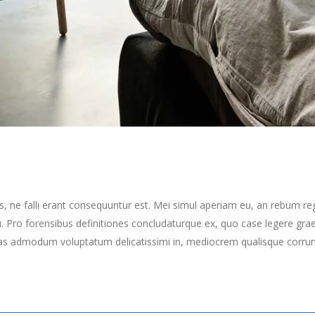
s, ne falli erant consequuntur est. Mei simul aperiam eu, an rebum re
Pro forensibus definitiones concludaturque ex, quo case legere grae
as admodum voluptatum delicatissimi in, mediocrem qualisque corrumpi