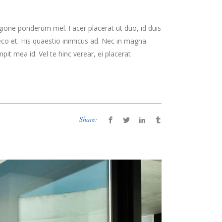
gione ponderum mel. Facer placerat ut duo, id duis
co et. His quaestio inimicus ad. Nec in magna
t mea id. Vel te hinc verear, ei placerat
Share: