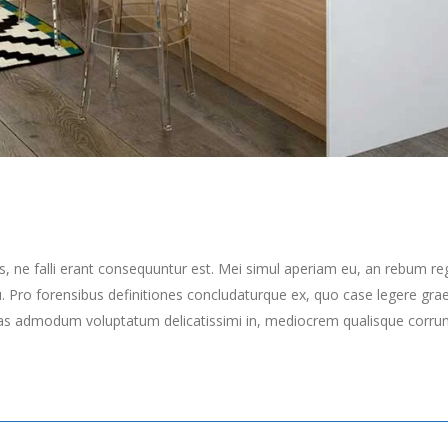
s, ne falli erant consequuntur est. Mei simul aperiam eu, an rebum re
Pro forensibus definitiones concludaturque ex, quo case legere grae
as admodum voluptatum delicatissimi in, mediocrem qualisque corrumpi