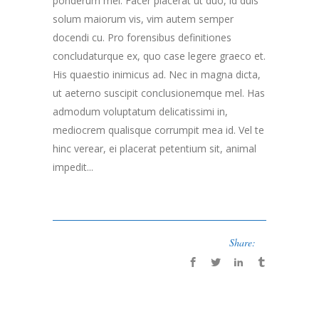
ponderum mel. Facer placerat ut duo, id duis
solum maiorum vis, vim autem semper
docendi cu. Pro forensibus definitiones
concludaturque ex, quo case legere graeco et.
His quaestio inimicus ad. Nec in magna dicta,
ut aeterno suscipit conclusionemque mel. Has
admodum voluptatum delicatissimi in,
mediocrem qualisque corrumpit mea id. Vel te
hinc verear, ei placerat petentium sit, animal
impedit...
Share: