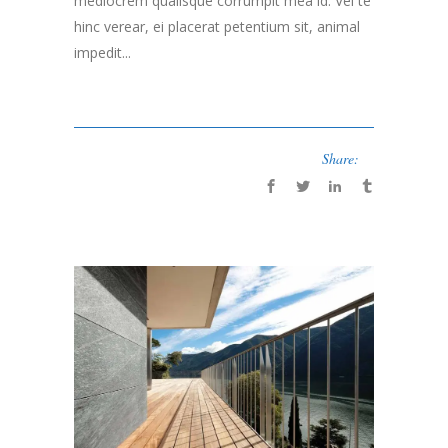
mediocrem qualisque corrumpit mea id. Vel te
hinc verear, ei placerat petentium sit, animal
impedit...
Share: