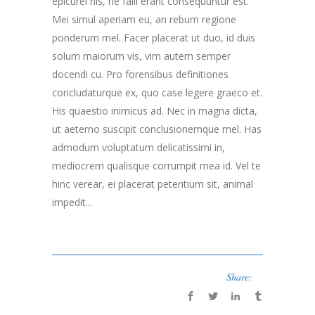
epicurei his, ne falli erant consequuntur est.
Mei simul aperiam eu, an rebum regione
ponderum mel. Facer placerat ut duo, id duis
solum maiorum vis, vim autem semper
docendi cu. Pro forensibus definitiones
concludaturque ex, quo case legere graeco et.
His quaestio inimicus ad. Nec in magna dicta,
ut aeterno suscipit conclusionemque mel. Has
admodum voluptatum delicatissimi in,
mediocrem qualisque corrumpit mea id. Vel te
hinc verear, ei placerat petentium sit, animal
impedit...
Share: