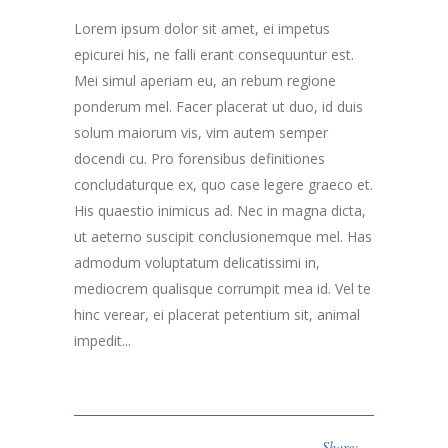
Lorem ipsum dolor sit amet, ei impetus
epicurei his, ne falli erant consequuntur est.
Mei simul aperiam eu, an rebum regione
ponderum mel. Facer placerat ut duo, id duis
solum maiorum vis, vim autem semper
docendi cu. Pro forensibus definitiones
concludaturque ex, quo case legere graeco et.
His quaestio inimicus ad. Nec in magna dicta,
ut aeterno suscipit conclusionemque mel. Has
admodum voluptatum delicatissimi in,
mediocrem qualisque corrumpit mea id. Vel te
hinc verear, ei placerat petentium sit, animal
impedit...
Share: