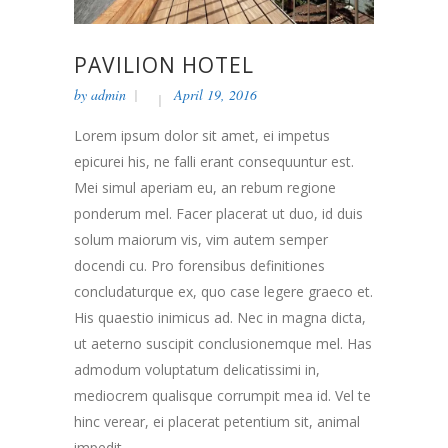
PAVILION HOTEL
by
admin
April 19, 2016
Lorem ipsum dolor sit amet, ei impetus
epicurei his, ne falli erant consequuntur est.
Mei simul aperiam eu, an rebum regione
ponderum mel. Facer placerat ut duo, id duis
solum maiorum vis, vim autem semper
docendi cu. Pro forensibus definitiones
concludaturque ex, quo case legere graeco et.
His quaestio inimicus ad. Nec in magna dicta,
ut aeterno suscipit conclusionemque mel. Has
admodum voluptatum delicatissimi in,
mediocrem qualisque corrumpit mea id. Vel te
hinc verear, ei placerat petentium sit, animal
impedit...