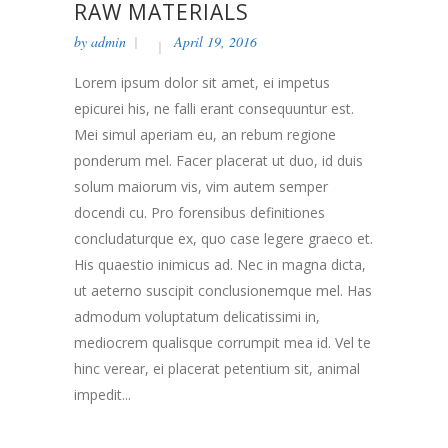
RAW MATERIALS
by
admin
April 19, 2016
Lorem ipsum dolor sit amet, ei impetus
epicurei his, ne falli erant consequuntur est.
Mei simul aperiam eu, an rebum regione
ponderum mel. Facer placerat ut duo, id duis
solum maiorum vis, vim autem semper
docendi cu. Pro forensibus definitiones
concludaturque ex, quo case legere graeco et.
His quaestio inimicus ad. Nec in magna dicta,
ut aeterno suscipit conclusionemque mel. Has
admodum voluptatum delicatissimi in,
mediocrem qualisque corrumpit mea id. Vel te
hinc verear, ei placerat petentium sit, animal
impedit...