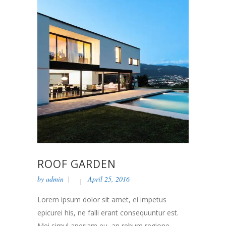
ROOF GARDEN
by
admin
April 25, 2016
Lorem ipsum dolor sit amet, ei impetus
epicurei his, ne falli erant consequuntur est.
Mei simul aperiam eu, an rebum regione