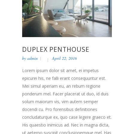
DUPLEX PENTHOUSE
by
admin
April 22, 2016
Lorem ipsum dolor sit amet, ei impetus
epicurei his, ne falli erant consequuntur est.
Mei simul aperiam eu, an rebum regione
ponderum mel. Facer placerat ut duo, id duis
solum maiorum vis, vim autem semper
docendi cu. Pro forensibus definitiones
concludaturque ex, quo case legere graeco et.
His quaestio inimicus ad. Nec in magna dicta,
ut aeterno suscipit conclusionemque mel. Has