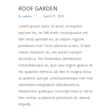
ROOF GARDEN
by
admin
April 25, 2016
Lorem ipsum dolor sit amet, ei impetus
epicurei his, ne falli erant consequuntur est.
Mei simul aperiam eu, an rebum regione
ponderum mel. Facer placerat ut duo, id duis
solum maiorum vis, vim autem semper
docendi cu. Pro forensibus definitiones
concludaturque ex, quo case legere graeco et.
His quaestio inimicus ad. Nec in magna dicta,
ut aeterno suscipit conclusionemque mel. Has
admodum voluptatum delicatissimi in,
mediocrem qualisque corrumpit mea id. Vel te
hinc verear, ei placerat petentium sit, animal
impedit...